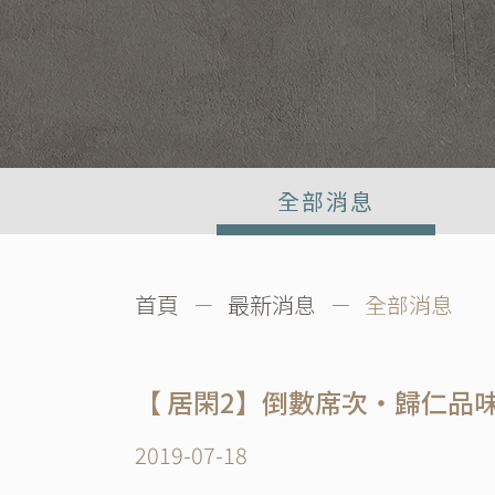
全部消息
首頁
－
最新消息
－ 全部消息
【 居閑2】倒數席次・歸仁品
2019-07-18