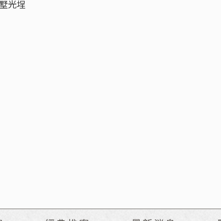
植墅光埕
2