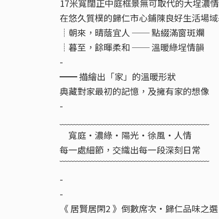
17米寬闊正中庭框景無可取代的大埕濃情
在悠久質樸的歸仁市心鋪陳良好生活場域
┊朝來，晴蔭宜人 ── 點綴滿窗斑斕
┊暮至，餘暉柔和 ── 溫暖綠埕情韻
-
━━ 描繪出「家」的溫暖形狀
典藏對家最初的記憶，及擁有家的想像
-
﹏﹏﹏﹏﹏﹏﹏﹏﹏﹏﹏﹏﹏﹏﹏﹏﹏
寬庭・濃綠・陽光・徐風・人情
每一處細節，交織出每一段深刻日常
﹋﹋﹋﹋﹋﹋﹋﹋﹋﹋﹋﹋﹋﹋﹋﹋﹋
-
-
《 居賢居閑2 》倒數席次・歸仁品味之選