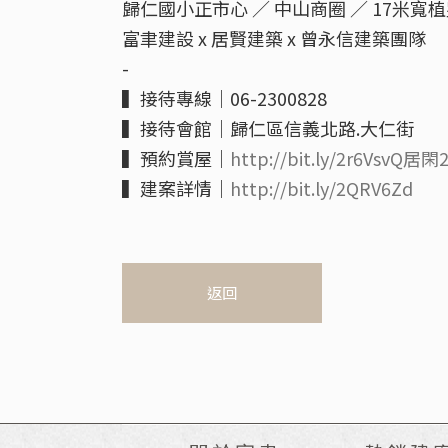
歸仁國小正市心 ／ 中山商圈 ／ 17米寬
富聿建設 x 居賢建築 x 曾永信建築團隊
-
▍接待專線｜06-2300828
▍接待會館｜歸仁區信義北路.大仁街
▍預約賞屋｜
http://bit.ly/2r6VsvQ居閑
▍建案詳情｜
http://bit.ly/2QRV6Zd
返回