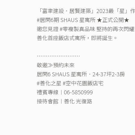
「富聿建設．居賢建築」2023最「星」
#居閑6期 SHAUS 星寓所 ★正式公開★
邀您見證 #零複製真品味 堅持的再次閃耀
善化首座飯店式寓所，即將誕生。
⋯⋯⋯⋯⋯⋯⋯⋯
敬邀≫預約未來
居閑6 SHAUS 星寓所．24-37坪2-3房
#善化之星 #空中花園飯店宅
禮賓專線︱06-5850999
接待會館︱善化 光復路