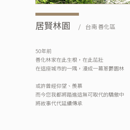
居賢林園
/ 台南 善化區
50年前
善化林家在此生根，在此茁壯
在這座城市的一隅，漫成一幕蔥鬱園林
或許曾經仰望、羨慕
而今您我都將踏進這無可取代的驕傲中
將故事代代延續傳承