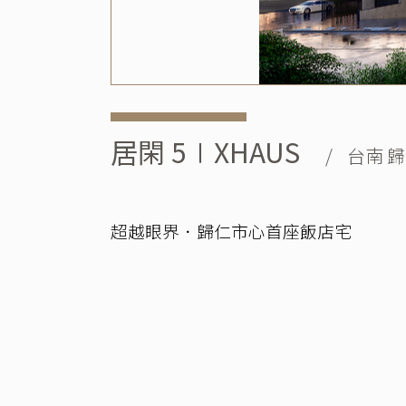
居閑 5∣XHAUS
/ 台南 
超越眼界．歸仁市心首座飯店宅